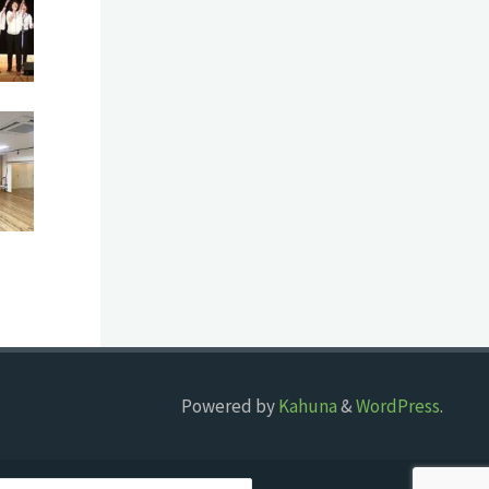
Powered by
Kahuna
&
WordPress
.