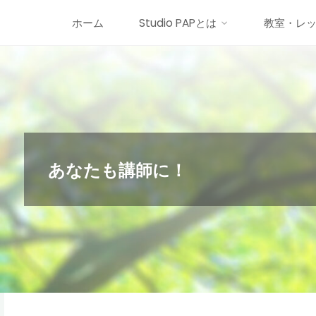
コ
ホーム
Studio PAPとは
教室・レ
ン
テ
ン
ツ
へ
ス
キ
あなたも講師に！
ッ
プ