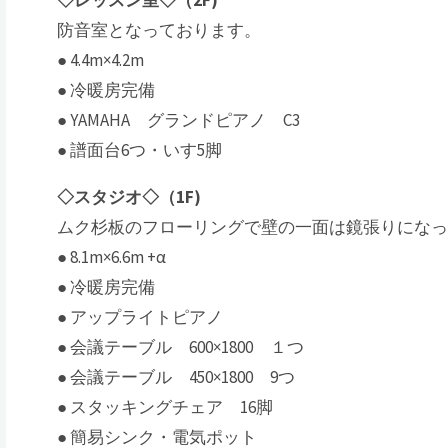
◇レッスン室◇（2F)
防音室となっております。
● 4.4m×4.2m
● 冷暖房完備
● YAMAHA グランドピアノ C3
● 譜面台6つ・いす5脚
◇スタジオ◇（1F)
ムク杉板のフローリングで壁の一面は鏡張りにな
● 8.1m×6.6m +α
● 冷暖房完備
● アップライトピアノ
● 会議テーブル 600×1800 １つ
● 会議テーブル 450×1800 9つ
● スタッキングチェア 16脚
● 簡易シンク・電気ポット