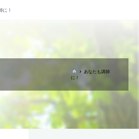
師に！
ホ
あなたも講師
ー
に！
ム