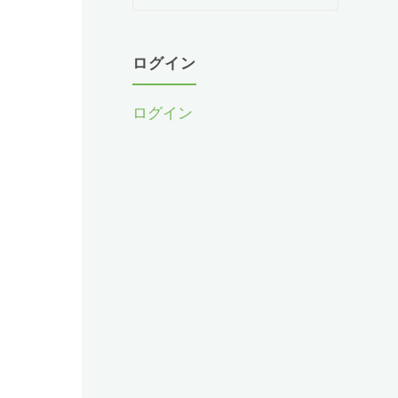
教
室
か
ログイン
ら
お
ログイン
知
ら
せ