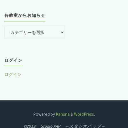
各教室からお知らせ
各
教
室
か
ら
ログイン
お
ログイン
知
ら
せ
Powered by
Kahuna
&
WordPress
.
©2019 Studio PAP ～スタジオパップ～