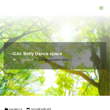
コ
ン
テ
ン
ツ
へ
ス
キ
-GAI- Belly Dance space
ッ
ホ
GAI BELLY
-GAI- BELLY DANCE SPACE
プ
ー
ム
GAI BELLY
2023年9月4日