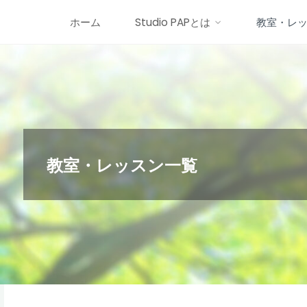
コ
ホーム
Studio PAPとは
教室・レ
ン
テ
ン
ツ
へ
ス
キ
教室・レッスン一覧
ッ
プ