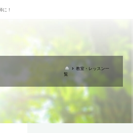
師に！
ホ
教室・レッスン一
ー
覧
ム