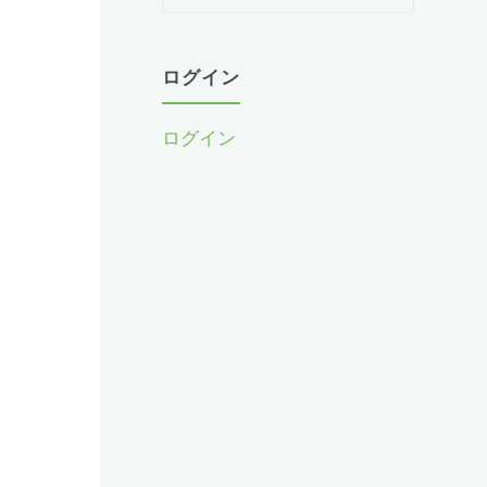
教
室
か
ログイン
ら
お
ログイン
知
ら
せ