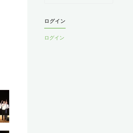
教
室
か
ログイン
ら
お
ログイン
知
ら
せ