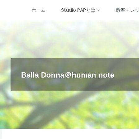
コ
ホーム
Studio PAPとは
教室・レ
ン
テ
ン
ツ
へ
ス
キ
Bella Donna＠human note
ッ
プ