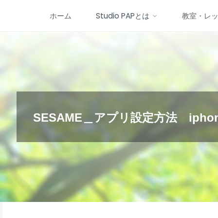
コ
ホーム
Studio PAPとは
教室・レ
ン
テ
ン
ツ
へ
ス
キ
SESAME＿アプリ設定方法 ipho
ッ
プ