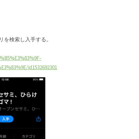
リを検索し入手する。
82%B5%E3%83%9F-
%83%9E/id1532692301