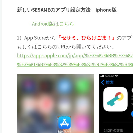
新しいSESAMEのアプリ設定方法
iphone版
Android版はこちら
1）App Storeから
「セサミ、ひらけごま！」
のアプ
もしくはこちらのURLから開いてください。
https://apps.apple.com/jp/app/%E3%82%BB%E3%
%E3%81%B2%E3%82%89%E3%81%91%E3%82%B4%E3