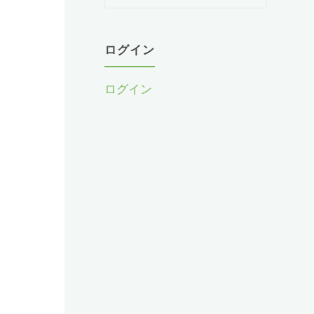
教
室
か
ログイン
ら
お
ログイン
知
ら
せ