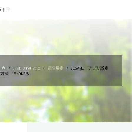
師に！
ホ
STUDIO PAPとは
貸室規定
SESAME＿アプリ設定
ー
方法 IPHONE版
ム