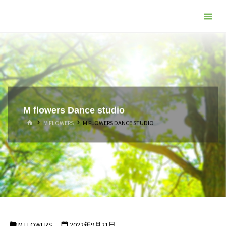
コ
ン
テ
ン
ツ
へ
ス
キ
M flowers Dance studio
ッ
ホ
M FLOWERS
M FLOWERS DANCE STUDIO
プ
ー
ム
M FLOWERS
2022年9月21日