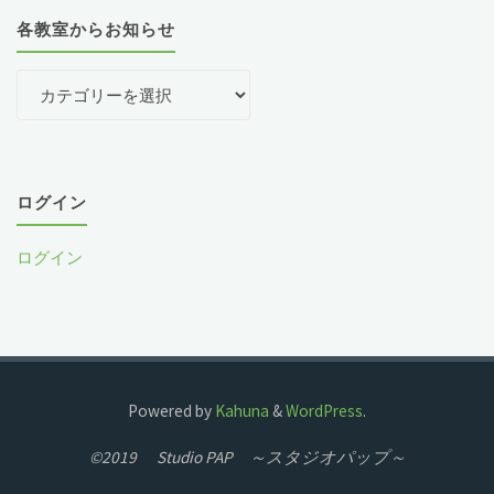
各教室からお知らせ
各
教
室
か
ら
ログイン
お
ログイン
知
ら
せ
Powered by
Kahuna
&
WordPress
.
©2019 Studio PAP ～スタジオパップ～